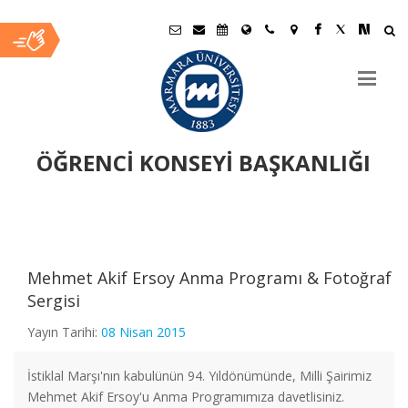
ÖĞRENCİ KONSEYİ BAŞKANLIĞI
Ana
İçerik
Mehmet Akif Ersoy Anma Programı & Fotoğraf
Sergisi
Yayın Tarihi:
08 Nisan 2015
İstiklal Marşı'nın kabulünün 94. Yıldönümünde, Milli Şairimiz
Kütüphanesiz Okul Kalmasın
Mehmet Akif Ersoy'u Anma Programımıza davetlisiniz.