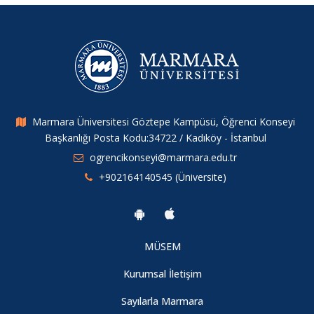
"Modern Zamanlarda 'Aile Olmak'" adlı konferans
Bediûzzaman Ve Gençlik Politikası
eSpor Severler Biraraya Geliyor!
Marmara Üniversitesi Göztepe Kampüsü, Öğrenci Konseyi
Başkanlığı Posta Kodu:34722 / Kadıköy - İstanbul
Engelsiz Sokak Eylemi
ogrencikonseyi@marmara.edu.tr
+902164140545 (Üniversite)
Kütüphanesiz Okul Kalmasın
Marmara Konsey Gönüllüsü Başvuru Formu
MÜSEM
Kurumsal İletişim
İKİLEM - Tiyatro Gösterimi
Sayılarla Marmara