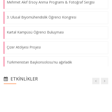
Mehmet Akif Ersoy Anma Programı & Fotoğraf Sergisi
3. Ulusal Biyomühendislik Öğrenci Kongresi
Kartal Kampüsü Öğrenci Buluşması
Çizer Atölyesi Projesi
Türkmenistan Başkonsolosu'nu ağırladık
"Toplumsal Cinsiyet Adaleti ve Kadına Şiddet" programı
ETKINLIKLER
Çorbaya Kal Büte Kalma
"Çözüm Süreci İle Ortak Yaşam İradesi" adlı program