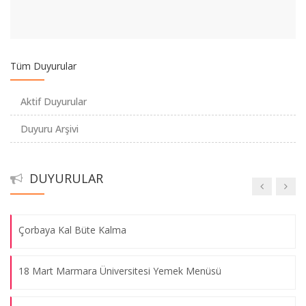
Marmara Konsey Gönüllüsü Başvuru Formu
Tüm Duyurular
İKİLEM - Tiyatro Gösterimi
Aktif Duyurular
Öğrenci Destek Programı Başvuruları Başlamıştır
Duyuru Arşivi
Üsküdar Belediye Başkanımız İle Çorba İkram Etkin
DUYURULAR
Vize Dönemi Çorba İkramımız Başladı
Çorbaya Kal Büte Kalma
18 Mart Marmara Üniversitesi Yemek Menüsü