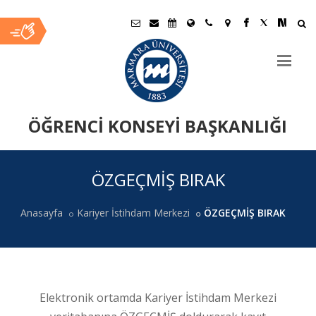
ÖĞRENCİ KONSEYİ BAŞKANLIĞI
Ana
ÖZGEÇMİŞ BIRAK
İçerik
Anasayfa
Kariyer İstihdam Merkezi
ÖZGEÇMİŞ BIRAK
Elektronik ortamda Kariyer İstihdam Merkezi